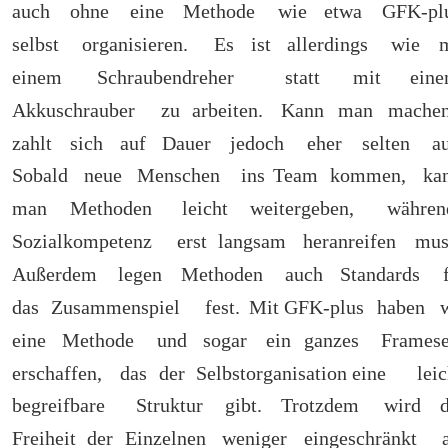
auch
ohne
eine
Methode
wie
etwa
GFK-plu
selbst
organisieren.
Es
ist
allerdings
wie
m
einem
Schraubendreher
statt
mit
eine
Akkuschrauber
zu
arbeiten.
Kann
man
machen
zahlt
sich
auf
Dauer
jedoch
eher
selten
au
Sobald
neue
Menschen
ins
Team
kommen,
ka
man
Methoden
leicht
weitergeben,
währen
Sozialkompetenz
erst
langsam
heranreifen
mus
Außerdem
legen
Methoden
auch
Standards
das
Zusammenspiel
fest.
Mit
GFK-plus
haben
eine
Methode
und
sogar
ein
ganzes
Framese
erschaffen,
das
der
Selbstorganisation eine
leic
begreifbare
Struktur
gibt.
Trotzdem
wird
d
Freiheit
der
Einzelnen
weniger
eingeschränkt