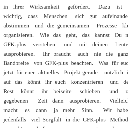
in
ihrer
Wirksamkeit
gefördert.
Dazu
ist
wichtig,
dass
Menschen
sich
gut
aufeinande
abstimmen
und
die
gemeinsamen
Prozesse
kl
organisieren.
Wie
das
geht,
das
kannst
Du
m
GFK-plus
verstehen
und
mit
deinen
Leute
ausprobieren.
Ihr
braucht
auch
nie
die
ganz
Bandbreite 
von
GFK-plus
beachten. 
Was
für
euc
jetzt
für
euer
aktuelles
Projekt gerade
nützlich
auf
das
könnt
ihr
euch
konzentrieren
und
d
Rest
könnt
ihr
beiseite
schieben
und
z
gegebenen
Zeit
dann
ausprobieren.
Vielleic
macht
es
dann
ja
mehr
Sinn.
Wir
habe
jedenfalls
viel
Sorgfalt
in
die
GFK-plus
Method