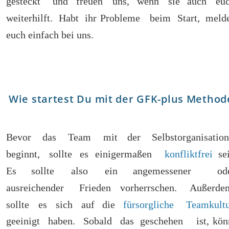
gesteckt
und
freuen
uns,
wenn
sie
auch
euc
weiterhilft.
Habt
ihr
Probleme
beim
Start,
melde
euch einfach bei uns.
Wie startest Du mit der GFK-plus Method
Bevor
das
Team
mit
der
Selbstorganisation
beginnt,
sollte
es
einigermaßen
konfliktfrei
se
Es
sollte
also
ein
angemessener
od
ausreichender
Frieden
vorherrschen.
Außerde
sollte
es
sich
auf
die
fürsorgliche
Teamkult
geeinigt
haben.
Sobald
das
geschehen
ist,
kön