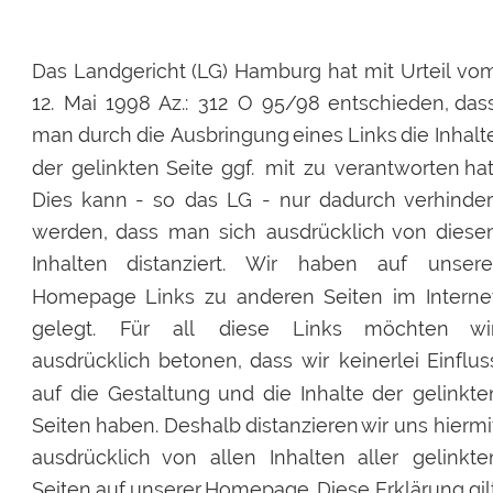
Das
Landgericht
(LG)
Hamburg
hat
mit
Urteil
vom
12.
Mai
1998
Az.:
312
O
95/98
entschieden,
das
man
durch
die
Ausbringung
eines
Links
die
Inhalt
der
gelinkten
Seite
ggf.
mit
zu
verantworten
hat
Dies
kann
-
so
das
LG
-
nur
dadurch
verhinder
werden,
dass
man
sich
ausdrücklich
von
diese
Inhalten
distanziert.
Wir
haben
auf
unsere
Homepage
Links
zu
anderen
Seiten
im
Interne
gelegt.
Für
all
diese
Links
möchten
wi
ausdrücklich
betonen,
dass
wir
keinerlei
Einflus
auf
die
Gestaltung
und
die
Inhalte
der
gelinkte
Seiten
haben.
Deshalb
distanzieren
wir
uns
hiermi
ausdrücklich
von
allen
Inhalten
aller
gelinkte
Seiten
auf
unserer
Homepage.
Diese
Erklärung
gil