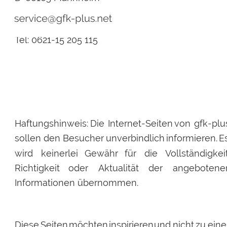
service@gfk-plus.net
Tel: 0621-15 205 115
Haftungshinweis:
Die
Internet-Seiten
von
gfk-plu
sollen
den
Besucher
unverbindlich
informieren.
E
wird
keinerlei
Gewähr
für
die
Vollständigkeit
Richtigkeit
oder
Aktualität
der
angebotene
Informationen übernommen.
Diese
Seiten
möchten
inspirieren
und
nicht
zu
eine