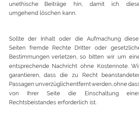
unethische
Beiträge
hin,
damit
ich
dies
umgehend löschen kann.
Sollte
der
Inhalt
oder
die
Aufmachung
diese
Seiten
fremde
Rechte
Dritter
oder
gesetzlich
Bestimmungen
verletzen,
so
bitten
wir
um
ein
entsprechende
Nachricht
ohne
Kostennote.
Wi
garantieren,
dass
die
zu
Recht
beanstandete
Passagen
unverzüglich
entfernt
werden,
ohne
das
von
Ihrer
Seite
die
Einschaltung
eine
Rechtsbeistandes erforderlich ist.