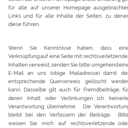
für
alle
auf
unserer
Homepage
ausgebrachte
Links
und
für
alle
Inhalte
der
Seiten,
zu
dene
diese führen.
Wenn
Sie
Kenntnisse
haben,
dass
ein
Verknüpfung
auf
eine
Seite
mit
rechtsverletzende
Inhalten
verweist,
senden
Sie
bitte
umgehend
ein
E-Mail
an
uns
(obige
Mailadresse)
damit
de
entsprechende
Querverweis
gelöscht
werde
kann.
Dasselbe
gilt
auch
für
Fremdbeiträge,
fü
deren
Inhalt
oder
Verlinkungen
ich
keinerle
Verantwortung
übernehme.
Die
Verantwortun
bleibt
bei
den
Verfassern
der
Beiträge.
Bitt
weisen
Sie
mich
auf
rechtsverletzende
ode