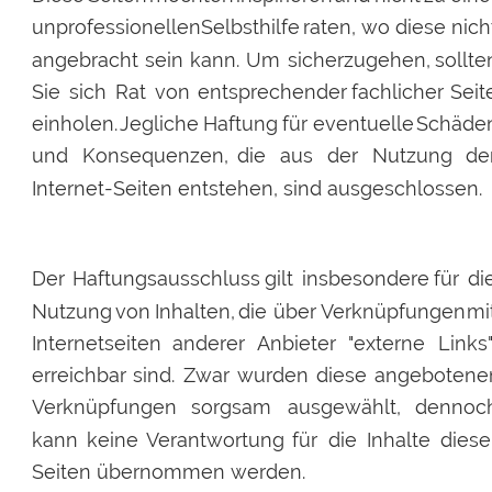
unprofessionellen
Selbsthilfe
raten,
wo
diese
nich
angebracht
sein
kann.
Um
sicherzugehen,
sollte
Sie
sich
Rat
von
entsprechender
fachlicher
Seit
einholen.
Jegliche
Haftung
für
eventuelle
Schäde
und
Konsequenzen,
die
aus
der
Nutzung
de
Internet-Seiten entstehen, sind ausgeschlossen.
Der
Haftungsausschluss
gilt
insbesondere
für
di
Nutzung
von
Inhalten,
die
über
Verknüpfungen
mi
Internetseiten
anderer
Anbieter
"externe
Links"
erreichbar
sind.
Zwar
wurden
diese
angebotene
Verknüpfungen
sorgsam
ausgewählt,
dennoc
kann
keine
Verantwortung
für
die
Inhalte
diese
Seiten übernommen werden. 