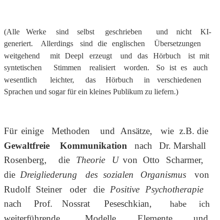
(Alle
Werke
sind
selbst
geschrieben
und
nicht
KI-
generiert.
Allerdings
sind
die
englischen
Übersetzungen 
weitgehend
mit
Deepl
erzeugt
und
das
Hörbuch
ist
mit 
syntetischen
Stimmen
realisiert
worden.
So
ist
es
auch 
wesentlich
leichter,
das
Hörbuch
in
verschiedenen 
Sprachen und sogar für ein kleines Publikum zu liefern.) 
Für
einige
Methoden
und
Ansätze,
wie
z.B.
die 
Gewaltfreie
Kommunikation
nach
Dr.
Marshall 
Rosenberg,
die
Theorie
U
von
Otto
Scharmer, 
die
Dreigliederung
des
sozialen
Organismus
von 
Rudolf
Steiner
oder
die
Positive
Psychotherapie
nach
Prof.
Nossrat
Peseschkian,
habe
ich 
weiterführende
Modelle,
Elemente
und 